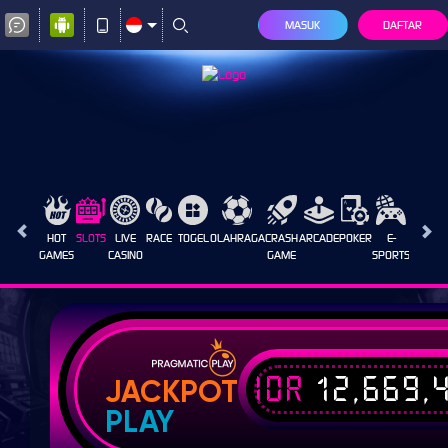
MASUK
DAFTAR
HOT
SLOTS
LIVE
RACE
TOGEL
OLAHRAGA
CRASH
ARCADE
POKER
E-
SABUN
GAMES
CASINO
GAME
SPORTS
AYAM
IDR
12,669,
JACKPOT
PLAY