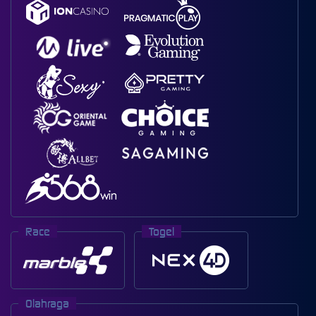
Race
Togel
Olahraga