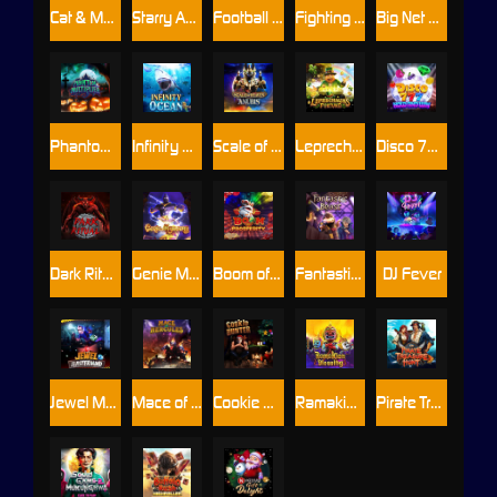
Cat & Mouse
Starry Adventure
Football Fever
Fighting Bull
Big Net Bass
Phantom Multiplier
Infinity Ocean
Scale of Heaven: Anubis
Leprechaun’s Fortune
Disco 777 Hold and Win
Dark Ritual
Genie Mystery
Boom of Prosperity
Fantastic Beast
DJ Fever
Jewel Mastermind
Mace of Hercules
Cookie Hunter
Ramakien Blessing
Pirate Treasure Hunt