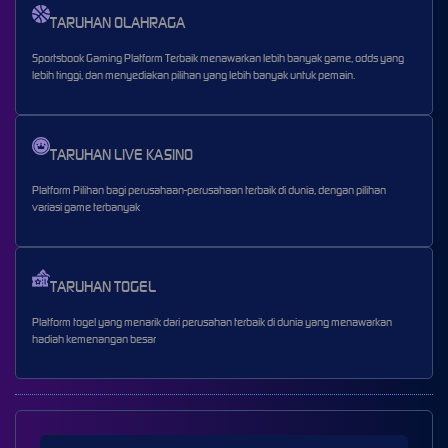
TARUHAN OLAHRAGA
Sportsbook Gaming Platform Terbaik menawarkan lebih banyak game, odds yang
lebih tinggi, dan menyediakan pilihan yang lebih banyak untuk pemain.
TARUHAN LIVE KASINO
Platform Pilihan bagi perusahaan-perusahaan terbaik di dunia, dengan pilihan
variasi game terbanyak
TARUHAN TOGEL
Platform togel yang menarik dari perusahan terbaik di dunia yang menawarkan
hadiah kemenangan besar