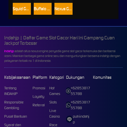
Squid Game 2: Mukunghwa
Buffalo Rush HIGHROLLER
Nexus Gift Delight
Indahjp | Daftar Game Slot Gacor Hari Ini Gampang Cuan
Jackpot Terbesar
Indahjp
adalah situs nexus engine penyedia game slot gacor terkemuka dan berlisensi
resmi. Mainkan berbagai game online seru dan menguntungkan bersama indahjp dengan
pelayanan terbaik no 1 di Indonesia.
Kebijaksanaan
Platform
Kategori
Dukungan
Komunitas
Tentang
Promosi
Hot
+62853817
INDAHJP
Games
55788
Loyalty
Responsible
Slots
+62853817
Referral
Gambling
55788
Live
Pusat Bantuan
Casino
putriindahj
p
Syarat dan
Race