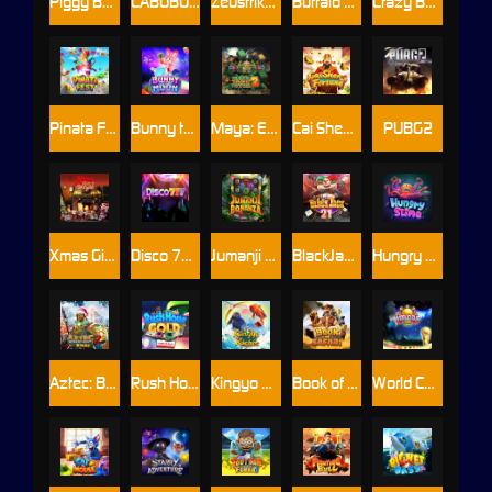
Piggy Bank Gold 2
LABUBU: Fall In Wild
Zeustrike Xmas
Buffalo Rush
Crazy Bounty: Jackpot
Pinata Fest
Bunny to the Moon
Maya: Elemental Totem 2
Cai Shen Fortune
PUBG2
Xmas Gift Delight
Disco 777
Jumanji Bonanza
BlackJack21
Hungry Slime
Aztec: Bonus Hunt 2 Xmas
Rush Hour Gold
Kingyo Riches
Book of Safari
World Cup Final