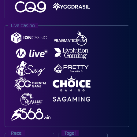
Live Casino
Race
Togel