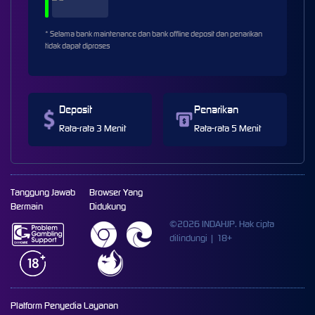
* Selama bank maintenance dan bank offline deposit dan penarikan
tidak dapat diproses
Deposit
Penarikan
Rata-rata 3 Menit
Rata-rata 5 Menit
Tanggung Jawab
Browser Yang
Bermain
Didukung
©2026 INDAHJP. Hak cipta
dilindungi | 18+
Platform Penyedia Layanan