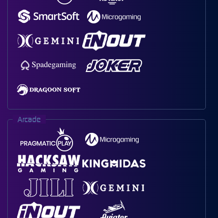
Arcade