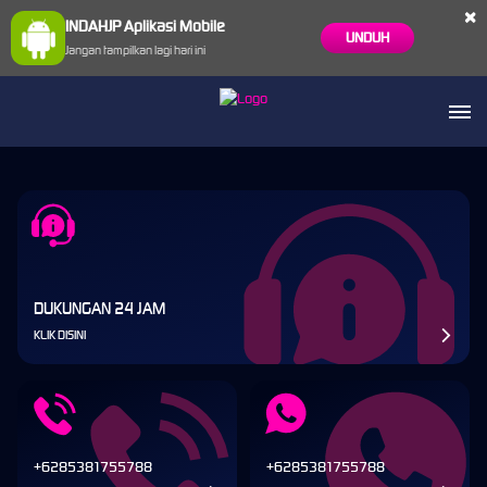
×
INDAHJP Aplikasi Mobile
UNDUH
Jangan tampilkan lagi hari ini
DUKUNGAN 24 JAM
KLIK DISINI
+6285381755788
+6285381755788