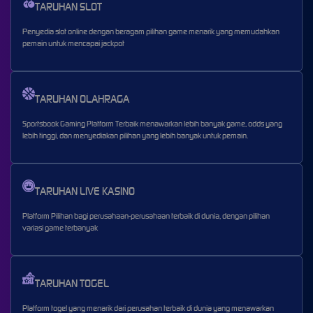
TARUHAN SLOT
Penyedia slot online dengan beragam pilihan game menarik yang memudahkan
pemain untuk mencapai jackpot
TARUHAN OLAHRAGA
Sportsbook Gaming Platform Terbaik menawarkan lebih banyak game, odds yang
lebih tinggi, dan menyediakan pilihan yang lebih banyak untuk pemain.
TARUHAN LIVE KASINO
Platform Pilihan bagi perusahaan-perusahaan terbaik di dunia, dengan pilihan
variasi game terbanyak
TARUHAN TOGEL
Platform togel yang menarik dari perusahan terbaik di dunia yang menawarkan