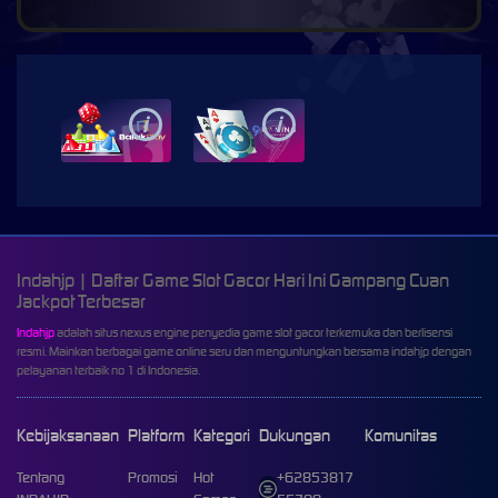
i
i
Indahjp | Daftar Game Slot Gacor Hari Ini Gampang Cuan
Jackpot Terbesar
Indahjp
adalah situs nexus engine penyedia game slot gacor terkemuka dan berlisensi
resmi. Mainkan berbagai game online seru dan menguntungkan bersama indahjp dengan
pelayanan terbaik no 1 di Indonesia.
Kebijaksanaan
Platform
Kategori
Dukungan
Komunitas
Tentang
Promosi
Hot
+62853817