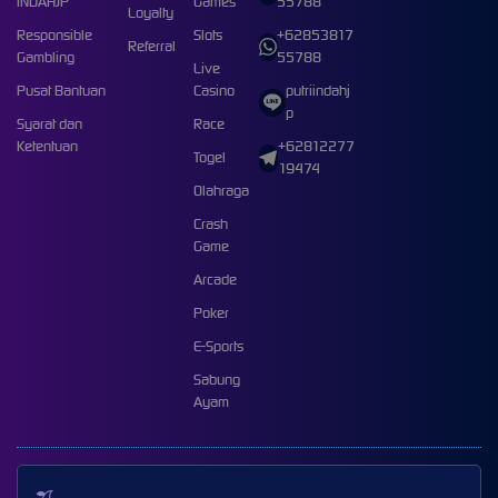
INDAHJP
Games
55788
Loyalty
Responsible
Slots
+62853817
Referral
Gambling
55788
Live
Pusat Bantuan
Casino
putriindahj
p
Syarat dan
Race
Ketentuan
+62812277
Togel
19474
Olahraga
Crash
Game
Arcade
Poker
E-Sports
Sabung
Ayam