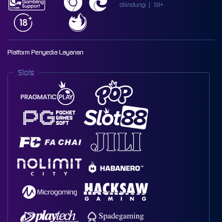
dilindungi | 18+
Platform Penyedia Layanan
Slots