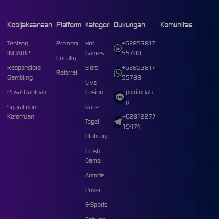
Kebijaksanaan
Platform
Kategori
Dukungan
Komunitas
Tentang
Promosi
Hot
+62853817
INDAHJP
Games
55788
Loyalty
Responsible
Slots
+62853817
Referral
Gambling
55788
Live
Pusat Bantuan
Casino
putriindahj
p
Syarat dan
Race
Ketentuan
+62812277
Togel
19474
Olahraga
Crash
Game
Arcade
Poker
E-Sports