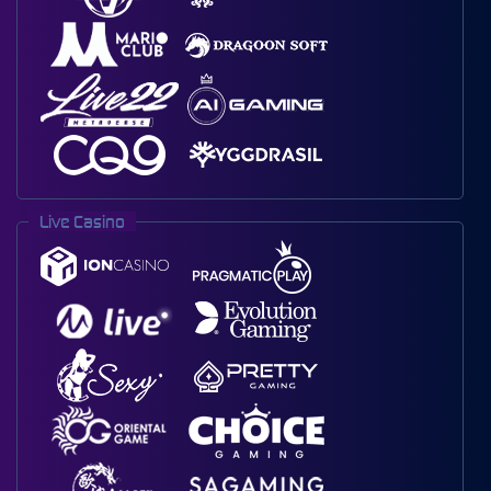
Live Casino