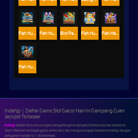
Fish Hunter 2 EX-Newbie
Fish Hunter 2 EX-My Club
Bird Paradise
Fish Hunter Spongebob
Fish Haiba
Fish Hunting: Li Kui Pi Yu
Indahjp | Daftar Game Slot Gacor Hari Ini Gampang Cuan
Jackpot Terbesar
Indahjp
adalah situs nexus engine penyedia game slot gacor terkemuka dan berlisensi
resmi. Mainkan berbagai game online seru dan menguntungkan bersama indahjp dengan
pelayanan terbaik no 1 di Indonesia.