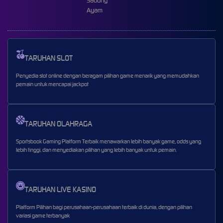
Sabung
Ayam
TARUHAN SLOT
Penyedia slot online dengan beragam pilihan game menarik yang memudahkan
pemain untuk mencapai jackpot
TARUHAN OLAHRAGA
Sportsbook Gaming Platform Terbaik menawarkan lebih banyak game, odds yang
lebih tinggi, dan menyediakan pilihan yang lebih banyak untuk pemain.
TARUHAN LIVE KASINO
Platform Pilihan bagi perusahaan-perusahaan terbaik di dunia, dengan pilihan
variasi game terbanyak