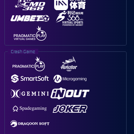
Crash Game