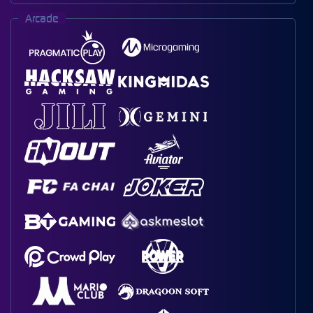
Arcade