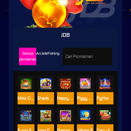
JDB
Semua
Arcade
Fishing
permainan
Mole Crash
Shade Dragons Fishing
Happy New Year
Piggy Bank TapTap
Fighter Fire
Super Super Fruit
Jogo Do Bicho
Dragon Master
Mines 2
Crazy King Kong