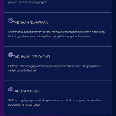
pemain untuk mencapai jackpot
TARUHAN OLAHRAGA
Sportsbook Gaming Platform Terbaik menawarkan lebih banyak game, odds yang
lebih tinggi, dan menyediakan pilihan yang lebih banyak untuk pemain.
TARUHAN LIVE KASINO
Platform Pilihan bagi perusahaan-perusahaan terbaik di dunia, dengan pilihan
variasi game terbanyak
TARUHAN TOGEL
Platform togel yang menarik dari perusahan terbaik di dunia yang menawarkan
hadiah kemenangan besar