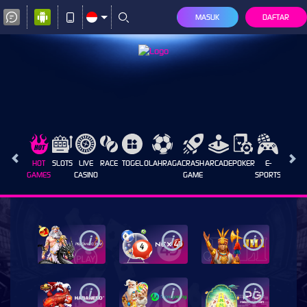
MASUK
DAFTAR
HOT
SLOTS
LIVE
RACE
TOGEL
OLAHRAGA
CRASH
ARCADE
POKER
E-
SABUN
GAMES
CASINO
GAME
SPORTS
AYAM
i
i
i
i
i
i