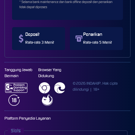
* Selama bank maintenance dan bank offline deposit dan penarikan
tidak dapat diproses
Deposit
Penarikan
Rata-rata 3 Menit
Rata-rata 5 Menit
Tanggung Jawab
Browser Yang
Bermain
Didukung
©2026 INDAHJP. Hak cipta
dilindungi | 18+
Platform Penyedia Layanan
Slots