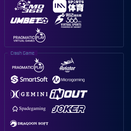
Crash Game