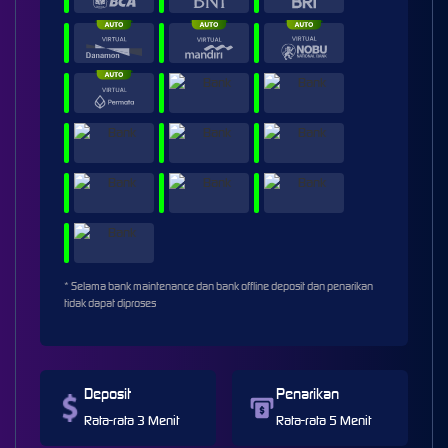
* Selama bank maintenance dan bank offline deposit dan penarikan
tidak dapat diproses
Deposit
Penarikan
Rata-rata 3 Menit
Rata-rata 5 Menit