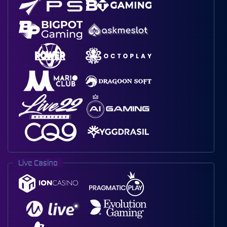
Live Casino