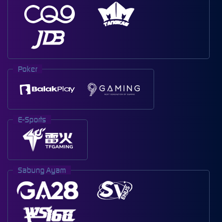
Poker
E-Sports
Sabung Ayam