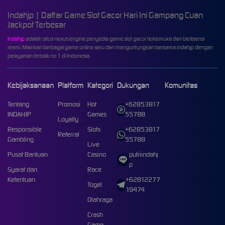
Indahjp | Daftar Game Slot Gacor Hari Ini Gampang Cuan
Jackpot Terbesar
Indahjp
adalah situs nexus engine penyedia game slot gacor terkemuka dan berlisensi
resmi. Mainkan berbagai game online seru dan menguntungkan bersama indahjp dengan
pelayanan terbaik no 1 di Indonesia.
Kebijaksanaan
Platform
Kategori
Dukungan
Komunitas
Tentang
Promosi
Hot
+62853817
INDAHJP
Games
55788
Loyalty
Responsible
Slots
+62853817
Referral
Gambling
55788
Live
Pusat Bantuan
Casino
putriindahj
p
Syarat dan
Race
Ketentuan
+62812277
Togel
19474
Olahraga
Crash
Game