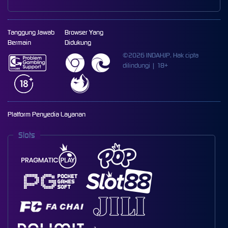
Tanggung Jawab
Browser Yang
Bermain
Didukung
©2026 INDAHJP. Hak cipta
dilindungi | 18+
Platform Penyedia Layanan
Slots